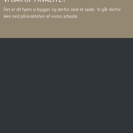
​​Det er dit hjem vi bygger og derfor skal at spille. Vi går derfor
ikke ned på kvaliteten af vores arbejde.