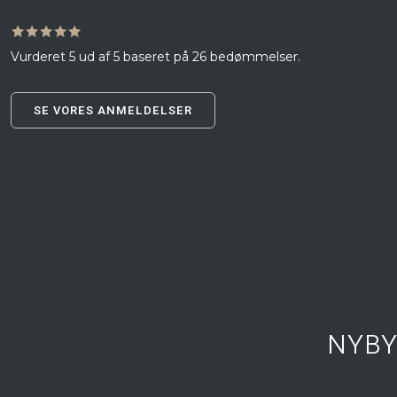
🟊🟊🟊🟊🟊
Vurderet 5 ud af 5 baseret på 26 bedømmelser.​
SE VORES ANMELDELSER​
NYBY