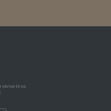
?
krive til os.
!