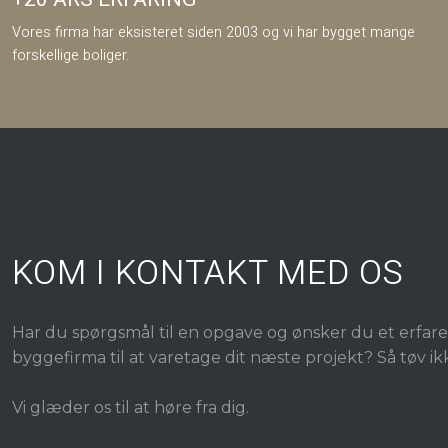
Vores firma har eksisteret siden 2003 og vi har bygget mange
forskellige boliger.
KOM I KONTAKT MED OS
Har du spørgsmål til en opgave og ønsker du et erfare
byggefirma til at varetage dit næste projekt? Så tøv i
​Vi glæder os til at høre fra dig.