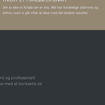
Der er ikke et forløb der er ens. Alle har forskellige drømme og
behov, som vi går efter at løse med det bedste resultat.
nt og professionelt
kke med at kontakte os!