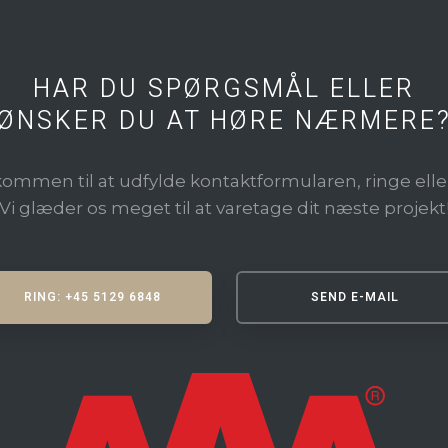
HAR DU SPØRGSMÅL ELLER
​ØNSKER DU AT HØRE NÆRMERE
kommen til at udfylde kontaktformularen, ringe eller s
​Vi glæder os meget til at varetage dit næste projekt
RING: +45 5129 6848
SEND E-MAIL