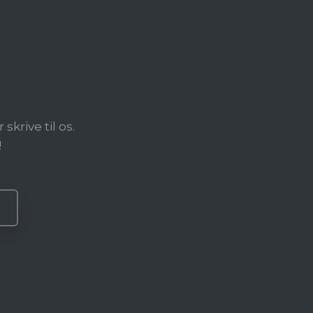
?
krive til os.
!