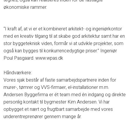
tegnes, også kan realiseres inden for de fastlagte
økonomiske rammer.
​“I kraft af, at vi er et kombineret arkitekt- og ingeniørkontor
med en kreativ tilgang til at skabe god arkitektur samt har en
stor byggeteknisk viden, formår vi at udvikle projekter, som
også kan bygges til konkurrencedygtige priser.” Ingeniør
Poul Pasgaard. www.wpas.dk
Håndværkere:
Vores sjak består af faste samarbejdspartnere inden for
murer-, tømrer og VVS-firmaer, el-installationer m.m.
Andersen Byggefirma er ét team med én indgang og direkte
personlig kontakt til bygmester Kim Andersen. Vi har
opbygget et nært og frugtbart samarbejde med vores
underentreprenører gennem mange år.​