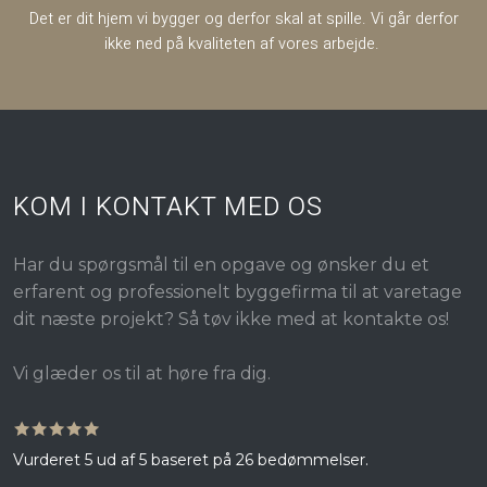
​​Det er dit hjem vi bygger og derfor skal at spille. Vi går derfor
ikke ned på kvaliteten af vores arbejde.
KOM I KONTAKT MED OS
Har du spørgsmål til en opgave og ønsker du et
erfarent og professionelt byggefirma til at varetage
dit næste projekt? Så tøv ikke med at kontakte os!
​Vi glæder os til at høre fra dig.
🟊🟊🟊🟊🟊
Vurderet 5 ud af 5 baseret på 26 bedømmelser.​