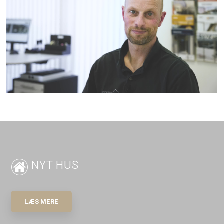
NYT HUS
LÆS MERE​