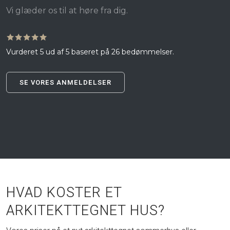
​Vi glæder os til at høre fra dig.
🟊🟊🟊🟊🟊
Vurderet 5 ud af 5 baseret på 26 bedømmelser.​
SE VORES ANMELDELSER​
HVAD KOSTER ET
ARKITEKTTEGNET HUS?